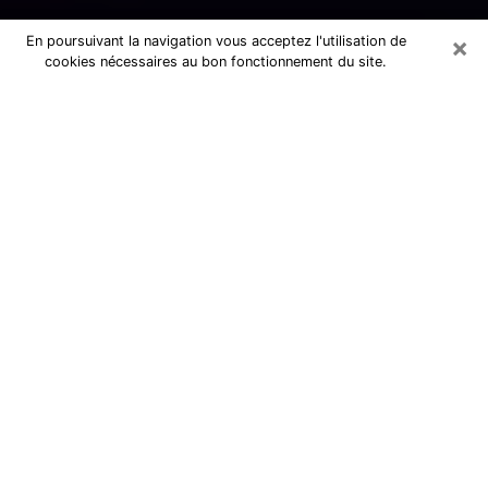
×
En poursuivant la navigation vous acceptez l'utilisation de
cookies nécessaires au bon fonctionnement du site.
Numérologue sérieux dans l'Essonne
(91)
Numérologue dans l'Essonne propose
une voyance pas chère par téléphone
pour avoir des réponse précises à
toutes vos questions