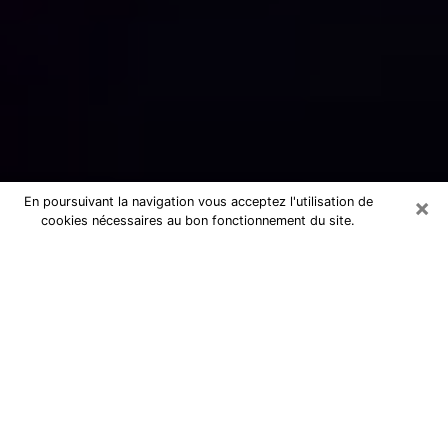
×
En poursuivant la navigation vous acceptez l'utilisation de
cookies nécessaires au bon fonctionnement du site.
Numérologue sérieux à Igny (91430)
Numérologue à Igny propose une
voyance pas chère par téléphone pour
avoir des réponse précises à toutes
vos questions