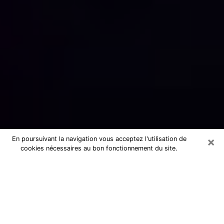
×
En poursuivant la navigation vous acceptez l'utilisation de
cookies nécessaires au bon fonctionnement du site.
Numérologue sérieux à Corbeil-
Essonnes (91100)
Numérologue à Corbeil-Essonnes
propose une voyance pas chère par
téléphone pour avoir des réponse