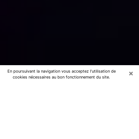
×
En poursuivant la navigation vous acceptez l'utilisation de
cookies nécessaires au bon fonctionnement du site.
Numérologue sérieux à Mennecy
(91540)
Numérologue à Mennecy propose une
voyance pas chère par téléphone pour
avoir des réponse précises à toutes
vos questions