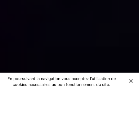
×
En poursuivant la navigation vous acceptez l'utilisation de
cookies nécessaires au bon fonctionnement du site.
Numérologue sérieux à Saint-Junien
(87200)
Numérologue à Saint-Junien propose
une voyance pas chère par téléphone
pour avoir des réponse précises à
toutes vos questions