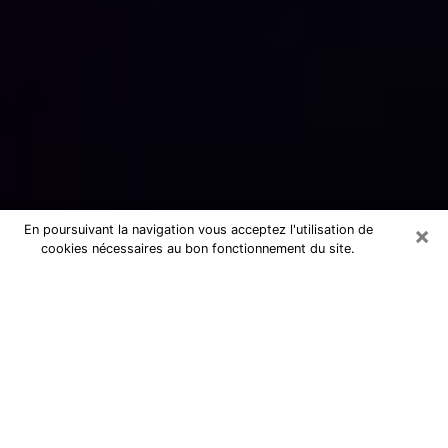
×
En poursuivant la navigation vous acceptez l'utilisation de
cookies nécessaires au bon fonctionnement du site.
Numérologue sérieux à Amiens
(80080)
Numérologue à Amiens propose une
voyance pas chère par téléphone pour
avoir des réponse précises à toutes
vos questions