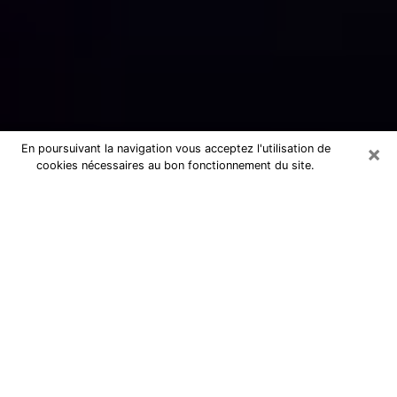
×
En poursuivant la navigation vous acceptez l'utilisation de
cookies nécessaires au bon fonctionnement du site.
Numérologue sérieux dans la Saône-
et-Loire (71)
Numérologue dans la Saône-et-Loire
propose une voyance pas chère par
téléphone pour avoir des réponse
précises à toutes vos questions