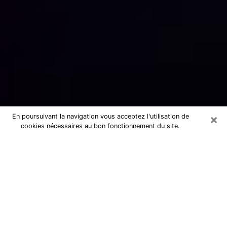
×
En poursuivant la navigation vous acceptez l'utilisation de
cookies nécessaires au bon fonctionnement du site.
Numérologue sérieux à Vénissieux
(69200)
Numérologue à Vénissieux propose
une voyance pas chère par téléphone
pour avoir des réponse précises à
toutes vos questions