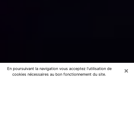
×
En poursuivant la navigation vous acceptez l'utilisation de
cookies nécessaires au bon fonctionnement du site.
Numérologue sérieux à Tarare
(69170)
Numérologue à Tarare propose une
voyance pas chère par téléphone pour
avoir des réponse précises à toutes
vos questions