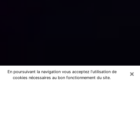
×
En poursuivant la navigation vous acceptez l'utilisation de
cookies nécessaires au bon fonctionnement du site.
Numérologue sérieux à Francheville
(69340)
Numérologue à Francheville propose
une voyance pas chère par téléphone
pour avoir des réponse précises à
toutes vos questions