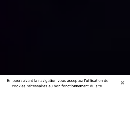
×
En poursuivant la navigation vous acceptez l'utilisation de
cookies nécessaires au bon fonctionnement du site.
Numérologue sérieux à Clermont-
Ferrand (63100)
Numérologue à Clermont-Ferrand
propose une voyance pas chère par
téléphone pour avoir des réponse