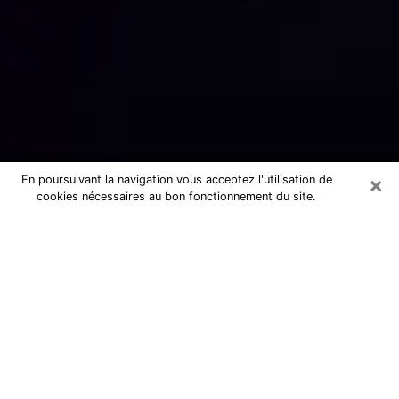
×
En poursuivant la navigation vous acceptez l'utilisation de
cookies nécessaires au bon fonctionnement du site.
Numérologue sérieux à Dole (39100)
Numérologue à Dole propose une
voyance pas chère par téléphone pour
avoir des réponse précises à toutes
vos questions