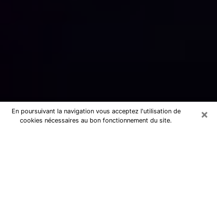
×
En poursuivant la navigation vous acceptez l'utilisation de
cookies nécessaires au bon fonctionnement du site.
Numérologue sérieux à Fougères
(35300)
Numérologue à Fougères propose une
voyance pas chère par téléphone pour
avoir des réponse précises à toutes
vos questions