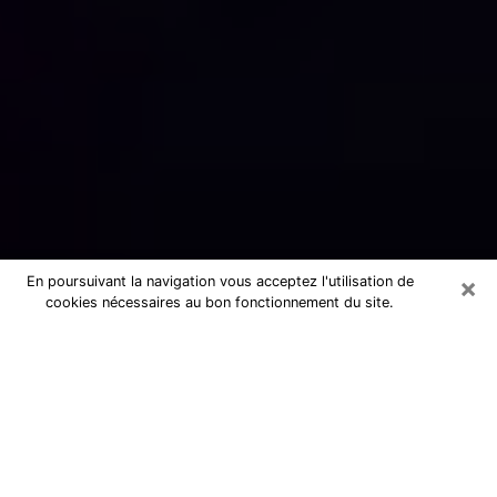
×
En poursuivant la navigation vous acceptez l'utilisation de
cookies nécessaires au bon fonctionnement du site.
Numérologue sérieux à
Carcassonne (11000)
Numérologue à Carcassonne propose
une voyance pas chère par téléphone
pour avoir des réponse précises à
toutes vos questions