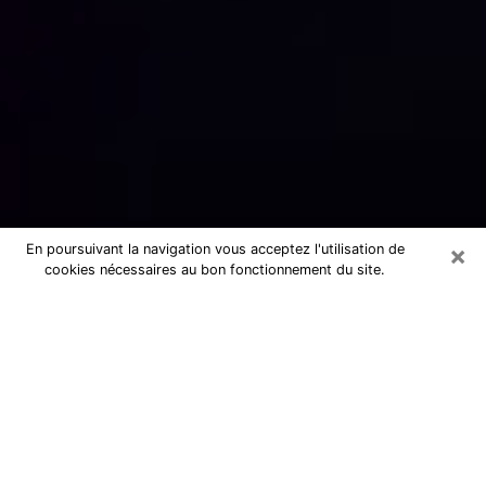
×
En poursuivant la navigation vous acceptez l'utilisation de
cookies nécessaires au bon fonctionnement du site.
Numérologue sérieux à Nice
(06000)
Numérologue à Nice propose une
voyance pas chère par téléphone pour
avoir des réponse précises à toutes
vos questions