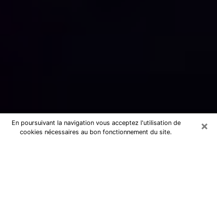
×
En poursuivant la navigation vous acceptez l'utilisation de
cookies nécessaires au bon fonctionnement du site.
Numérologue sérieux à Noisy-le-Roi
(78590)
Numérologue à Noisy-le-Roi propose
une voyance pas chère par téléphone
pour avoir des réponse précises à
toutes vos questions