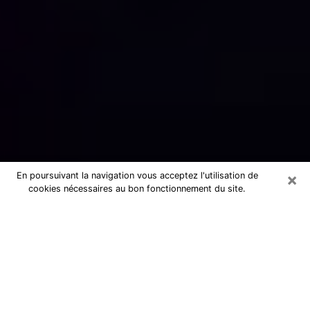
×
En poursuivant la navigation vous acceptez l'utilisation de
cookies nécessaires au bon fonctionnement du site.
Numérologue sérieux à Houilles
(78800)
Numérologue à Houilles propose une
voyance pas chère par téléphone pour
avoir des réponse précises à toutes
vos questions