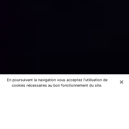
×
En poursuivant la navigation vous acceptez l'utilisation de
cookies nécessaires au bon fonctionnement du site.
Numérologue sérieux à Clayes-
sous-Bois (78340)
Numérologue à Clayes-sous-Bois
propose une voyance pas chère par
téléphone pour avoir des réponse