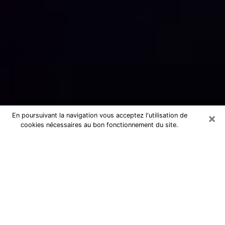
×
En poursuivant la navigation vous acceptez l'utilisation de
cookies nécessaires au bon fonctionnement du site.
Numérologue sérieux au Pontet
(84130)
Numérologue au Pontet propose une
voyance pas chère par téléphone pour
avoir des réponse précises à toutes
vos questions