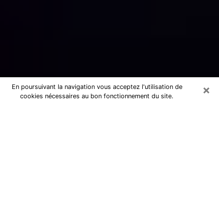
×
En poursuivant la navigation vous acceptez l'utilisation de
cookies nécessaires au bon fonctionnement du site.
Numérologue sérieux à Apt (84400)
Numérologue à Apt propose une
voyance pas chère par téléphone pour
avoir des réponse précises à toutes
vos questions