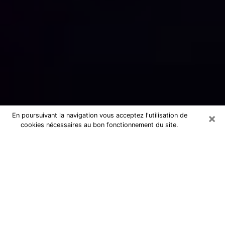
×
En poursuivant la navigation vous acceptez l'utilisation de
cookies nécessaires au bon fonctionnement du site.
Numérologue sérieux à La Crau
(83260)
Numérologue à La Crau propose une
voyance pas chère par téléphone pour
avoir des réponse précises à toutes
vos questions