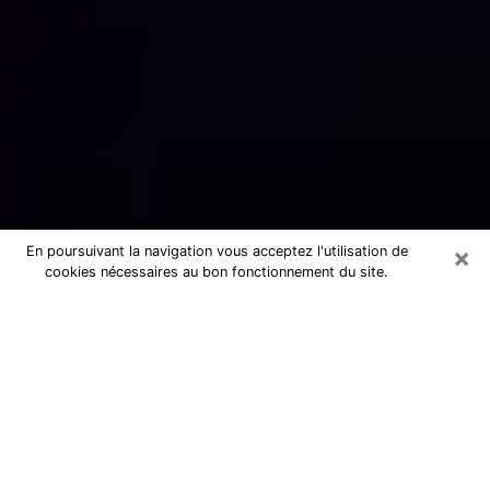
×
En poursuivant la navigation vous acceptez l'utilisation de
cookies nécessaires au bon fonctionnement du site.
Numérologue sérieux à Bandol
(83150)
Numérologue à Bandol propose une
voyance pas chère par téléphone pour
avoir des réponse précises à toutes
vos questions