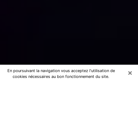
×
En poursuivant la navigation vous acceptez l'utilisation de
cookies nécessaires au bon fonctionnement du site.
Numérologue sérieux à Villecresnes
(94440)
Numérologue à Villecresnes propose
une voyance pas chère par téléphone
pour avoir des réponse précises à
toutes vos questions