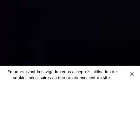
×
En poursuivant la navigation vous acceptez l'utilisation de
cookies nécessaires au bon fonctionnement du site.
Numérologue sérieux à Valenton
(94460)
Numérologue à Valenton propose une
voyance pas chère par téléphone pour
avoir des réponse précises à toutes
vos questions