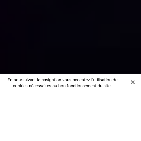
×
En poursuivant la navigation vous acceptez l'utilisation de
cookies nécessaires au bon fonctionnement du site.
Numérologue sérieux à Chevilly-
Larue (94550)
Numérologue à Chevilly-Larue
propose une voyance pas chère par
téléphone pour avoir des réponse
précises à toutes vos questions