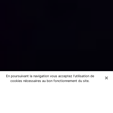
×
En poursuivant la navigation vous acceptez l'utilisation de
cookies nécessaires au bon fonctionnement du site.
Numérologue sérieux à Charenton-
le-Pont (94220)
Numérologue à Charenton-le-Pont
propose une voyance pas chère par