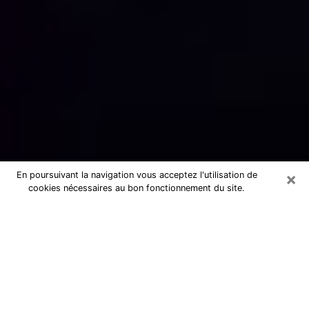
×
En poursuivant la navigation vous acceptez l'utilisation de
cookies nécessaires au bon fonctionnement du site.
Numérologue sérieux à Bezons
(95870)
Numérologue à Bezons propose une
voyance pas chère par téléphone pour
avoir des réponse précises à toutes
vos questions