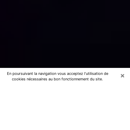
×
En poursuivant la navigation vous acceptez l'utilisation de
cookies nécessaires au bon fonctionnement du site.
Numérologue sérieux à Stains
(93240)
Numérologue à Stains propose une
voyance pas chère par téléphone pour
avoir des réponse précises à toutes
vos questions