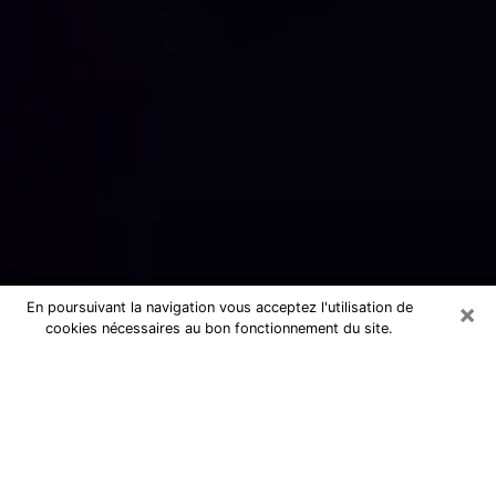
×
En poursuivant la navigation vous acceptez l'utilisation de
cookies nécessaires au bon fonctionnement du site.
Numérologue sérieux à L'Île-Saint-
Denis (93450)
Numérologue à L'Île-Saint-Denis
propose une voyance pas chère par
téléphone pour avoir des réponse