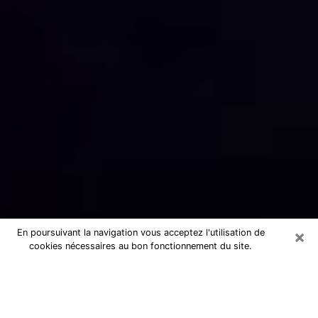
×
En poursuivant la navigation vous acceptez l'utilisation de
cookies nécessaires au bon fonctionnement du site.
Numérologue sérieux à Saint-Aubin-
lès-Elbeuf (76410)
Numérologue à Saint-Aubin-lès-Elbeuf