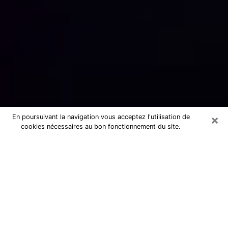
×
En poursuivant la navigation vous acceptez l'utilisation de
cookies nécessaires au bon fonctionnement du site.
Numérologue sérieux à Harfleur
(76700)
Numérologue à Harfleur propose une
voyance pas chère par téléphone pour
avoir des réponse précises à toutes
vos questions