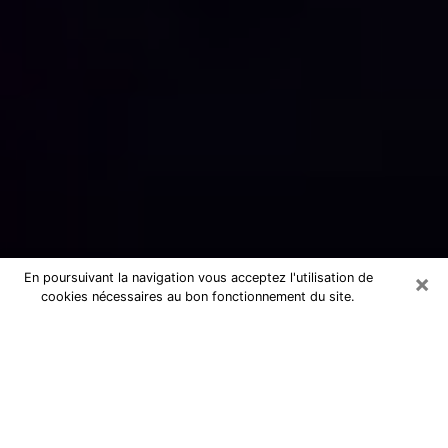
×
En poursuivant la navigation vous acceptez l'utilisation de
cookies nécessaires au bon fonctionnement du site.
Numérologue sérieux à La Ferté-
Bernard (72400)
Numérologue à La Ferté-Bernard
propose une voyance pas chère par
téléphone pour avoir des réponse