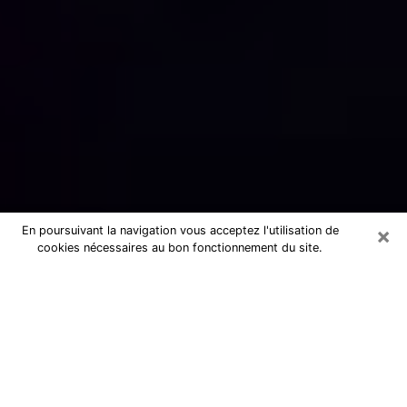
×
En poursuivant la navigation vous acceptez l'utilisation de
cookies nécessaires au bon fonctionnement du site.
Numérologue sérieux au Soler
(66270)
Numérologue au Soler propose une
voyance pas chère par téléphone pour
avoir des réponse précises à toutes
vos questions