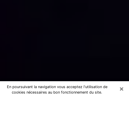
×
En poursuivant la navigation vous acceptez l'utilisation de
cookies nécessaires au bon fonctionnement du site.
Numérologue sérieux à Saint-Jean-
de-Luz (64500)
Numérologue à Saint-Jean-de-Luz
propose une voyance pas chère par