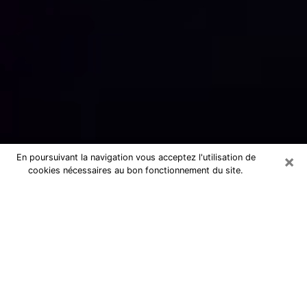
×
En poursuivant la navigation vous acceptez l'utilisation de
cookies nécessaires au bon fonctionnement du site.
Numérologue sérieux à Oignies
(62590)
Numérologue à Oignies propose une
voyance pas chère par téléphone pour
avoir des réponse précises à toutes
vos questions