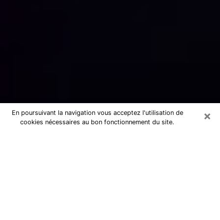
×
En poursuivant la navigation vous acceptez l'utilisation de
cookies nécessaires au bon fonctionnement du site.
Numérologue sérieux à Waziers
(59119)
Numérologue à Waziers propose une
voyance pas chère par téléphone pour
avoir des réponse précises à toutes
vos questions