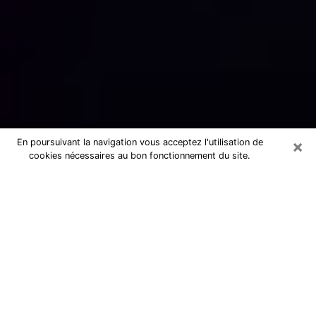
×
En poursuivant la navigation vous acceptez l'utilisation de
cookies nécessaires au bon fonctionnement du site.
Numérologue sérieux à Yutz (57970)
Numérologue à Yutz propose une
voyance pas chère par téléphone pour
avoir des réponse précises à toutes
vos questions