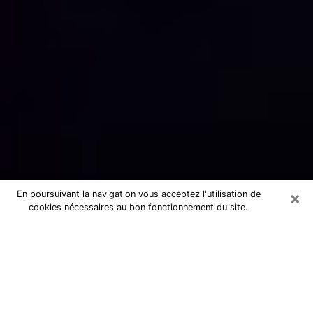
×
En poursuivant la navigation vous acceptez l'utilisation de
cookies nécessaires au bon fonctionnement du site.
Numérologue sérieux à Hombourg-
Haut (57470)
Numérologue à Hombourg-Haut
propose une voyance pas chère par
téléphone pour avoir des réponse