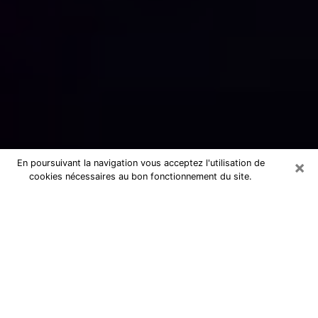
×
En poursuivant la navigation vous acceptez l'utilisation de
cookies nécessaires au bon fonctionnement du site.
Numérologue sérieux à Guénange
(57310)
Numérologue à Guénange propose une
voyance pas chère par téléphone pour
avoir des réponse précises à toutes
vos questions