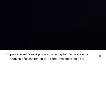
×
En poursuivant la navigation vous acceptez l'utilisation de
cookies nécessaires au bon fonctionnement du site.
Numérologue sérieux à Saint-Avé
(56890)
Numérologue à Saint-Avé propose une
voyance pas chère par téléphone pour
avoir des réponse précises à toutes
vos questions