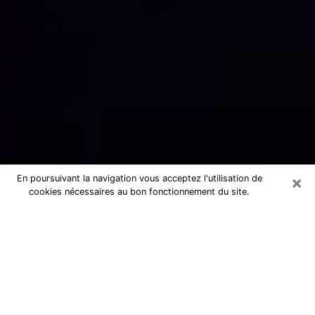
×
En poursuivant la navigation vous acceptez l'utilisation de
cookies nécessaires au bon fonctionnement du site.
Numérologue sérieux à Riorges
(42153)
Numérologue à Riorges propose une
voyance pas chère par téléphone pour
avoir des réponse précises à toutes
vos questions