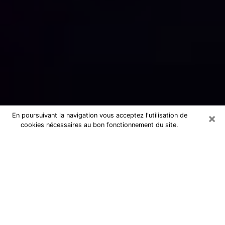
×
En poursuivant la navigation vous acceptez l'utilisation de
cookies nécessaires au bon fonctionnement du site.
Numérologue sérieux à Savenay
(44260)
Numérologue à Savenay propose une
voyance pas chère par téléphone pour
avoir des réponse précises à toutes
vos questions