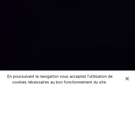
×
En poursuivant la navigation vous acceptez l'utilisation de
cookies nécessaires au bon fonctionnement du site.
Numérologue sérieux à Nort-sur-
Erdre (44390)
Numérologue à Nort-sur-Erdre
propose une voyance pas chère par
téléphone pour avoir des réponse
précises à toutes vos questions