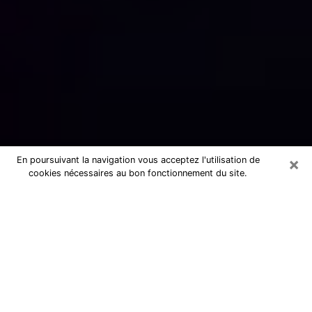
×
En poursuivant la navigation vous acceptez l'utilisation de
cookies nécessaires au bon fonctionnement du site.
Numérologue sérieux à Aureilhan
(65800)
Numérologue à Aureilhan propose une
voyance pas chère par téléphone pour
avoir des réponse précises à toutes
vos questions