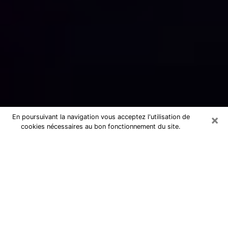
×
En poursuivant la navigation vous acceptez l'utilisation de
cookies nécessaires au bon fonctionnement du site.
Numérologue sérieux à Rumilly
(74150)
Numérologue à Rumilly propose une
voyance pas chère par téléphone pour
avoir des réponse précises à toutes
vos questions