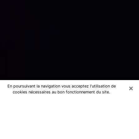
×
En poursuivant la navigation vous acceptez l'utilisation de
cookies nécessaires au bon fonctionnement du site.
Numérologue sérieux à Nogent-le-
Rotrou (28400)
Numérologue à Nogent-le-Rotrou
propose une voyance pas chère par
téléphone pour avoir des réponse