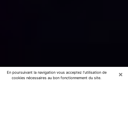
×
En poursuivant la navigation vous acceptez l'utilisation de
cookies nécessaires au bon fonctionnement du site.
Numérologue sérieux à Loudéac
(22600)
Numérologue à Loudéac propose une
voyance pas chère par téléphone pour
avoir des réponse précises à toutes
vos questions