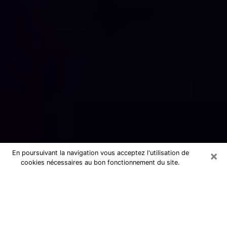
×
En poursuivant la navigation vous acceptez l'utilisation de
cookies nécessaires au bon fonctionnement du site.
Numérologue sérieux à Fontaine-
lès-Dijon (21121)
Numérologue à Fontaine-lès-Dijon
propose une voyance pas chère par