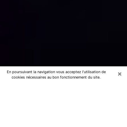
×
En poursuivant la navigation vous acceptez l'utilisation de
cookies nécessaires au bon fonctionnement du site.
Numérologue sérieux à Berre-l'Étang
(13130)
Numérologue à Berre-l'Étang propose
une voyance pas chère par téléphone
pour avoir des réponse précises à
toutes vos questions