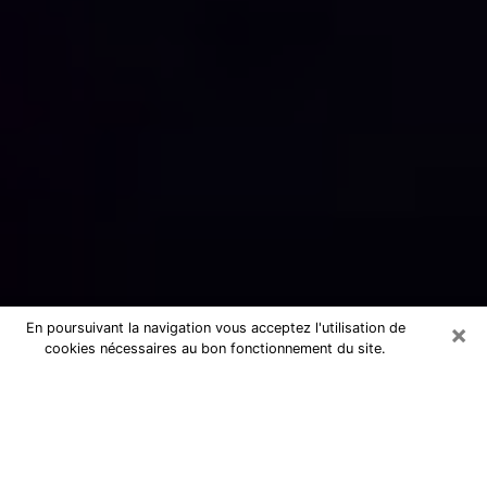
×
En poursuivant la navigation vous acceptez l'utilisation de
cookies nécessaires au bon fonctionnement du site.
Numérologue sérieux à Tournon-sur-
Rhône (07300)
Numérologue à Tournon-sur-Rhône
propose une voyance pas chère par